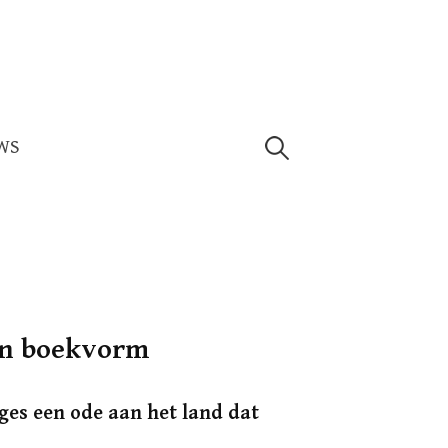
Zoeken
WS
naar:
 in boekvorm
ges een ode aan het land dat