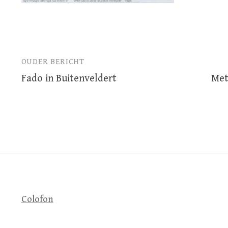
OUDER BERICHT
Bericht
Fado in Buitenveldert
Met
navigatie
Colofon